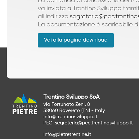
La domanda di concessione del Ma
va inviata a Trentino Sviluppo tram
all’indirizzo
segreteria@pec.trentinos
La documentazione è scaricabile d
Vai alla pagina download
Trentino Sviluppo SpA
via Fortunato Zeni, 8
38060 Rovereto (TN) - Italy
info@trentinosviluppo.it
PEC:
segreteria@pec.trentinosviluppo.it
info@pietretrentine.it