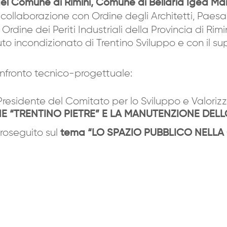
o del Comune di Rimini, Comune di Bellaria Igea
n collaborazione con Ordine degli Architetti, Paesa
 Ordine dei Periti Industriali della Provincia di R
buto incondizionato di Trentino Sviluppo e con il sup
onfronto tecnico-progettuale:
 Presidente del Comitato per lo Sviluppo e Valorizz
NE “TRENTINO PIETRE” E LA MANUTENZIONE DELL
proseguito sul
tema
“LO SPAZIO PUBBLICO NELLA