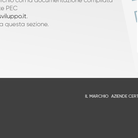
rchio con la documentazione compilata
ite PEC
viluppo.it
.
a questa sezione.
IL MARCHIO
AZIENDE CERT