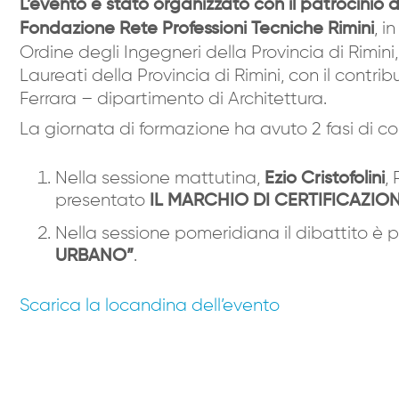
L’evento è stato organizzato con il patrocini
, i
Fondazione Rete Professioni Tecniche Rimini
Ordine degli Ingegneri della Provincia di Rimini,
Laureati della Provincia di Rimini, con il contri
Ferrara – dipartimento di Architettura.
La giornata di formazione ha avuto 2 fasi di c
Nella sessione mattutina,
,
Ezio Cristofolini
presentato
IL MARCHIO DI CERTIFICAZIO
Nella sessione pomeridiana il dibattito è 
.
URBANO”
Scarica la locandina dell’evento